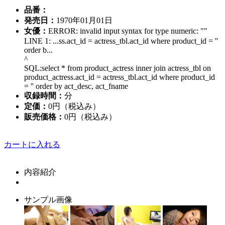
品番：
発売日：
1970年01月01日
女優：
ERROR: invalid input syntax for type numeric: ""
LINE 1: ...ss.act_id = actress_tbl.act_id where product_id = ''
order b...
^
SQL:select * from product_actress inner join actress_tbl on
product_actress.act_id = actress_tbl.act_id where product_id
= '' order by act_desc, act_fname
収録時間：
分
定価：
0円（税込み）
販売価格：
0円
（税込み）
カートに入れる
内容紹介
サンプル画像