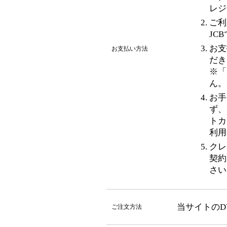
レジ
ご利
JC
お支
お支払い方法
だき
※「
ん。
お手
ず、
トカ
利用
クレ
契約
さい
当サイトのD
ご注文方法