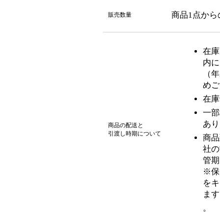
商品1点から
販売数量
在庫
内に
（年
めご
在庫
一部
あり
商品の配送と
引渡し時期について
商品
社の
管期
※保
をキ
ます
。