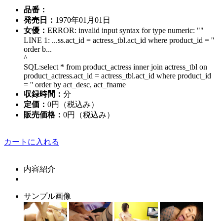
品番：
発売日：
1970年01月01日
女優：
ERROR: invalid input syntax for type numeric: ""
LINE 1: ...ss.act_id = actress_tbl.act_id where product_id = ''
order b...
^
SQL:select * from product_actress inner join actress_tbl on
product_actress.act_id = actress_tbl.act_id where product_id
= '' order by act_desc, act_fname
収録時間：
分
定価：
0円（税込み）
販売価格：
0円
（税込み）
カートに入れる
内容紹介
サンプル画像