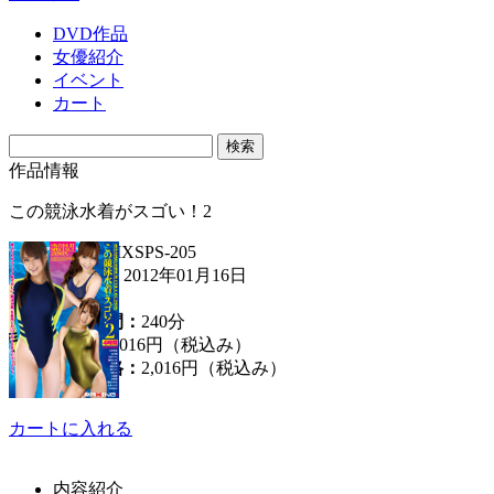
DVD作品
女優紹介
イベント
カート
作品情報
この競泳水着がスゴい！2
品番：
MXSPS-205
発売日：
2012年01月16日
女優：
収録時間：
240分
定価：
2,016円（税込み）
販売価格：
2,016円
（税込み）
カートに入れる
内容紹介