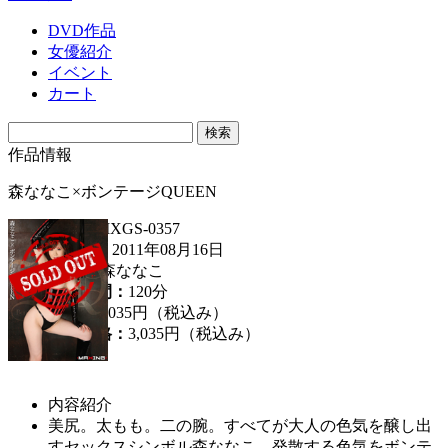
DVD作品
女優紹介
イベント
カート
作品情報
森ななこ×ボンテージQUEEN
品番：
MXGS-0357
発売日：
2011年08月16日
女優：
森ななこ
収録時間：
120分
定価：
3,035円（税込み）
販売価格：
3,035円
（税込み）
内容紹介
美尻。太もも。二の腕。すべてが大人の色気を醸し出
すセックスシンボル森ななこ。発散する色気をボンテ