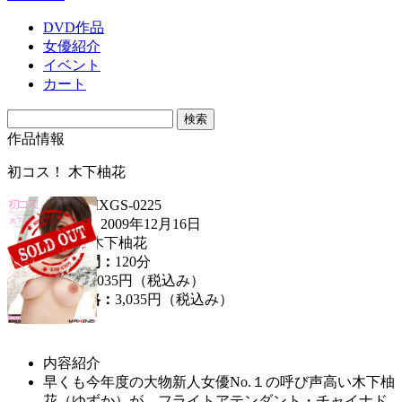
DVD作品
女優紹介
イベント
カート
作品情報
初コス！ 木下柚花
品番：
MXGS-0225
発売日：
2009年12月16日
女優：
木下柚花
収録時間：
120分
定価：
3,035円（税込み）
販売価格：
3,035円
（税込み）
内容紹介
早くも今年度の大物新人女優No.１の呼び声高い木下柚
花（ゆずか）が、フライトアテンダント・チャイナド