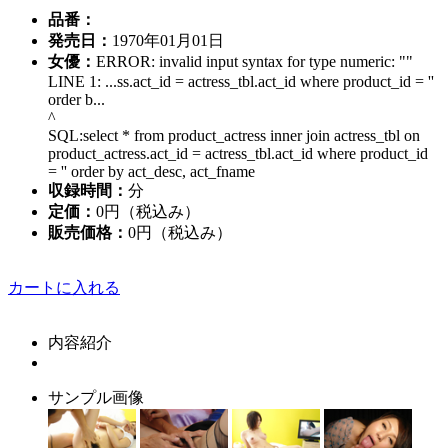
品番：
発売日：
1970年01月01日
女優：
ERROR: invalid input syntax for type numeric: ""
LINE 1: ...ss.act_id = actress_tbl.act_id where product_id = ''
order b...
^
SQL:select * from product_actress inner join actress_tbl on
product_actress.act_id = actress_tbl.act_id where product_id
= '' order by act_desc, act_fname
収録時間：
分
定価：
0円（税込み）
販売価格：
0円
（税込み）
カートに入れる
内容紹介
サンプル画像