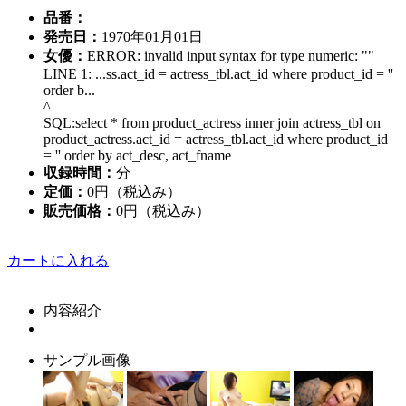
品番：
発売日：
1970年01月01日
女優：
ERROR: invalid input syntax for type numeric: ""
LINE 1: ...ss.act_id = actress_tbl.act_id where product_id = ''
order b...
^
SQL:select * from product_actress inner join actress_tbl on
product_actress.act_id = actress_tbl.act_id where product_id
= '' order by act_desc, act_fname
収録時間：
分
定価：
0円（税込み）
販売価格：
0円
（税込み）
カートに入れる
内容紹介
サンプル画像