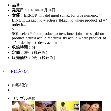
品番：
発売日：
1970年01月01日
女優：
ERROR: invalid input syntax for type numeric: ""
LINE 1: ...ss.act_id = actress_tbl.act_id where product_id = ''
order b...
^
SQL:select * from product_actress inner join actress_tbl on
product_actress.act_id = actress_tbl.act_id where product_id
= '' order by act_desc, act_fname
収録時間：
分
定価：
0円（税込み）
販売価格：
0円
（税込み）
カートに入れる
内容紹介
サンプル画像