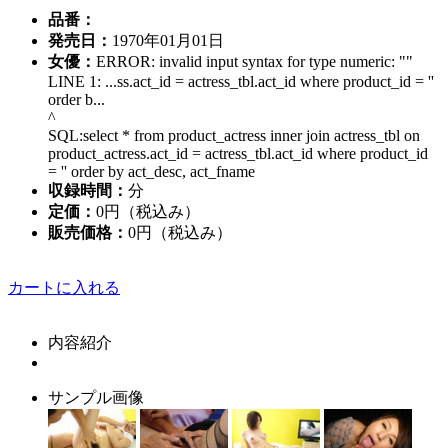
品番：
発売日：
1970年01月01日
女優：
ERROR: invalid input syntax for type numeric: ""
LINE 1: ...ss.act_id = actress_tbl.act_id where product_id = ''
order b...
^
SQL:select * from product_actress inner join actress_tbl on
product_actress.act_id = actress_tbl.act_id where product_id
= '' order by act_desc, act_fname
収録時間：
分
定価：
0円（税込み）
販売価格：
0円
（税込み）
カートに入れる
内容紹介
サンプル画像