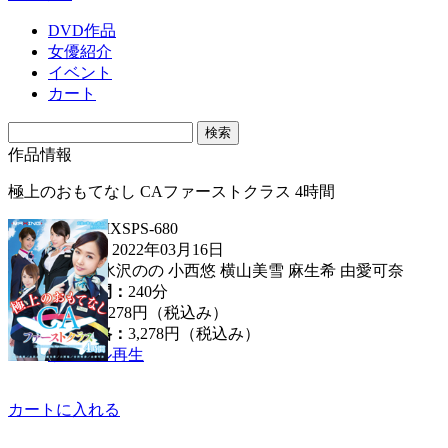
DVD作品
女優紹介
イベント
カート
作品情報
極上のおもてなし CAファーストクラス 4時間
品番：
MXSPS-680
発売日：
2022年03月16日
女優：
水沢のの 小西悠 横山美雪 麻生希 由愛可奈
収録時間：
240分
定価：
3,278円（税込み）
販売価格：
3,278円
（税込み）
サンプル再生
カートに入れる