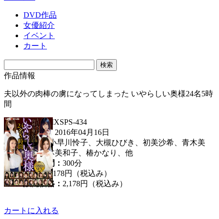
DVD作品
女優紹介
イベント
カート
作品情報
夫以外の肉棒の虜になってしまった いやらしい奥様24名5時
間
品番：
MXSPS-434
発売日：
2016年04月16日
女優：
小早川怜子、大槻ひびき、初美沙希、青木美
空、山本美和子、椿かなり、他
収録時間：
300分
定価：
2,178円（税込み）
販売価格：
2,178円
（税込み）
カートに入れる