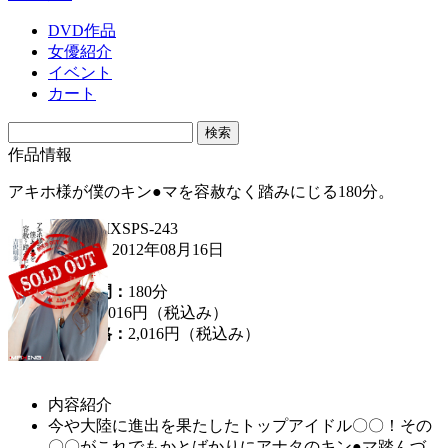
DVD作品
女優紹介
イベント
カート
作品情報
アキホ様が僕のキン●マを容赦なく踏みにじる180分。
品番：
MXSPS-243
発売日：
2012年08月16日
女優：
収録時間：
180分
定価：
2,016円（税込み）
販売価格：
2,016円
（税込み）
内容紹介
今や大陸に進出を果たしたトップアイドル〇〇！その
〇〇がこれでもかとばかりにアナタのキン●マ踏んづ