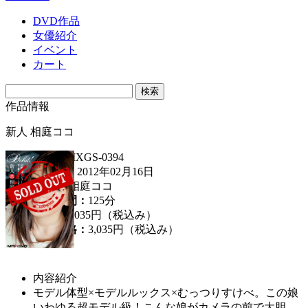
DVD作品
女優紹介
イベント
カート
作品情報
新人 相庭ココ
品番：
MXGS-0394
発売日：
2012年02月16日
女優：
相庭ココ
収録時間：
125分
定価：
3,035円（税込み）
販売価格：
3,035円
（税込み）
内容紹介
モデル体型×モデルルックス×むっつりすけべ。この娘
いわゆる超モデル級！こんな娘がカメラの前で大胆