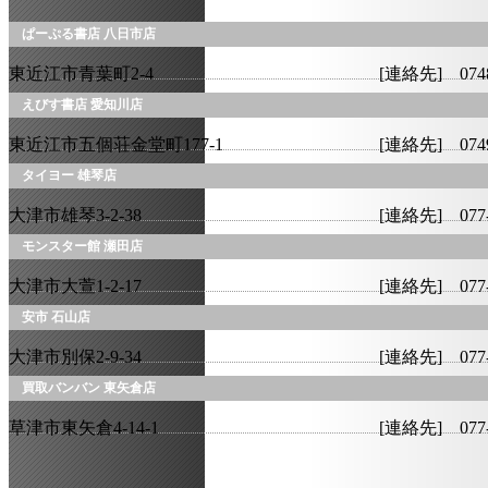
ぱーぷる書店 八日市店
東近江市青葉町2-4
[連絡先] 0748
えびす書店 愛知川店
東近江市五個荘金堂町177-1
[連絡先] 0749
タイヨー 雄琴店
大津市雄琴3-2-38
[連絡先] 077-
モンスター館 瀬田店
大津市大萱1-2-17
[連絡先] 077-
安市 石山店
大津市別保2-9-34
[連絡先] 077-
買取バンバン 東矢倉店
草津市東矢倉4-14-1
[連絡先] 077-